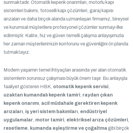
sunmaktadır. Otomatik kepenk onarımları, motorlu kapı
sistemleri bakımı, fotoselli kapı çözümleri, garaj kapısı
arızaları ve daha birçok alanda uzmanlaşan firmamız, bireysel
ve kurumsal müşterilere profesyonel çözümler sunmayı ilke
edinmiştir. Kalite, hız ve güven temelli çalışma anlayışımızla
her zaman müşterilerimizin konforunu ve güvenliğini ön planda
tutmaktayız.
Modern yaşamın temel ihtiyaçları arasında yer alan otomatik
sistemlerin sorunsuz çalışması büyük önem taşır. Bu anlayışla
faaliyet gösteren HBK,
otomatik kepenk servisi
,
uzaktan kumandalı kepenk tamiri
,
raydan çıkan
kepenk onarımı
,
acil müdahale gerektiren kepenk
arızaları
,
iş yeri sistem bakımları
,
endüstriyel
uygulamalar
,
motor tamiri
,
elektriksel arıza çözümleri
,
resetleme
,
kumanda eşleştirme ve çoğaltma
gibi birçok