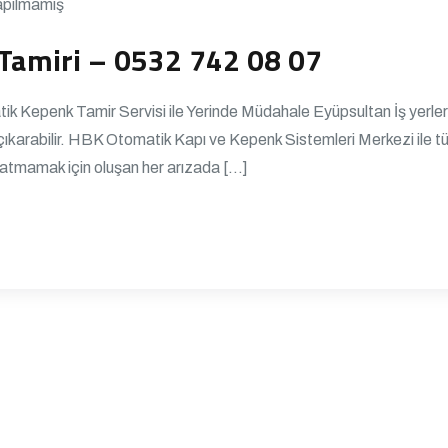
apılmamış
Tamiri – 0532 742 08 07
 Kepenk Tamir Servisi ile Yerinde Müdahale Eyüpsultan İş yerler
ıkarabilir. HBK Otomatik Kapı ve Kepenk Sistemleri Merkezi ile t
 atmamak için oluşan her arızada […]