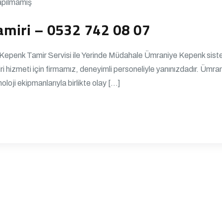
apılmamış
miri – 0532 742 08 07
enk Tamir Servisi ile Yerinde Müdahale Ümraniye Kepenk sistemle
ri hizmeti için firmamız, deneyimli personeliyle yanınızdadır. Üm
loji ekipmanlarıyla birlikte olay […]