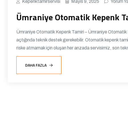
Kepenktamirservisi
Mayıs 9, 2025
Yorum Y
Ümraniye Otomatik Kepenk Ta
Ümraniye Otomatik Kepenk Tamiri – Ümraniye Otomatik Kep
açtığında teknik destek gerekebilir. Otomatik kepenk tami
riske atmamak için oluşan her arızada servisimiz, son tekno
DAHA FAZLA