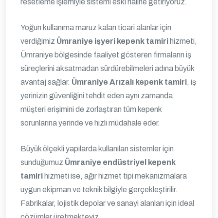
resetleme işlemiyle sistemi eski haline getiriyoruz.
Yoğun kullanıma maruz kalan ticari alanlar için
verdiğimiz
Ümraniye işyeri kepenk tamiri
hizmeti,
Ümraniye bölgesinde faaliyet gösteren firmaların iş
süreçlerini aksatmadan sürdürebilmeleri adına büyük
avantaj sağlar.
Ümraniye Arızalı kepenk tamiri
, iş
yerinizin güvenliğini tehdit eden aynı zamanda
müşteri erişimini de zorlaştıran tüm kepenk
sorunlarına yerinde ve hızlı müdahale eder.
Büyük ölçekli yapılarda kullanılan sistemler için
sunduğumuz
Ümraniye endüstriyel kepenk
tamiri
hizmeti ise, ağır hizmet tipi mekanizmalara
uygun ekipman ve teknik bilgiyle gerçekleştirilir.
Fabrikalar, lojistik depolar ve sanayi alanları için ideal
çözümler üretmekteyiz.